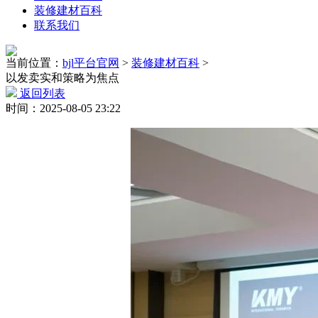
装修建材百科
联系我们
当前位置：
bjl平台官网
>
装修建材百科
>
以发卖实和策略为焦点
返回列表
时间：2025-08-05 23:22