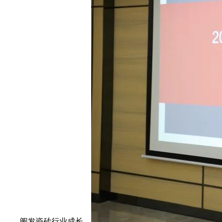
阐发瓷砖行业成长，