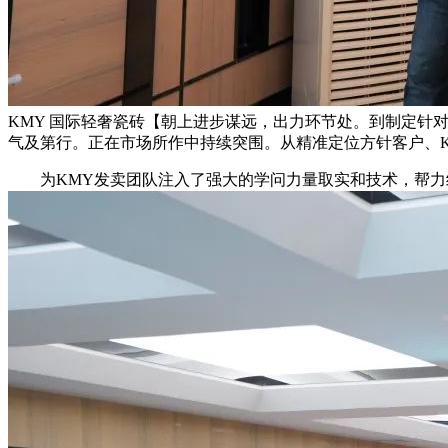
KMY 国际轻奢瓷砖【朝上进步谋远，出力环节处。到制定
气及第行。正在市场所作中持续突围。从精准定位方针客户、K
为KMY发卖团队注入了强大的学问力量取实和技术，帮力终