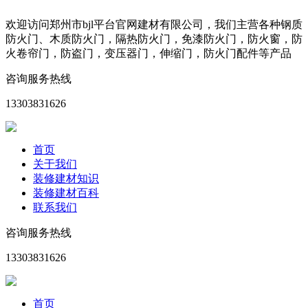
欢迎访问郑州市bjl平台官网建材有限公司，我们主营各种钢质
防火门、木质防火门，隔热防火门，免漆防火门，防火窗，防
火卷帘门，防盗门，变压器门，伸缩门，防火门配件等产品
咨询服务热线
13303831626
首页
关于我们
装修建材知识
装修建材百科
联系我们
咨询服务热线
13303831626
首页