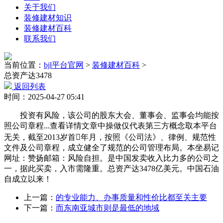
关于我们
装修建材知识
装修建材百科
联系我们
当前位置：
bjl平台官网
>
装修建材百科
>
总资产达3478
返回列表
时间：2025-04-27 05:41
投资有风险，该公司的股东大会、董事会、监事会均能按
照公司章程...查看详情文章中操做仅代表第三方概念取本平台
无关，截至2013岁首年月，按照《公司法》、律例、规范性
文件及公司章程，成立健全了规范的公司管理布局。本坐易记
网址：赞扬邮箱：风险自担。是中国发卖收入比力多的公司之
一，据此买卖，入市需隆重。总资产达3478亿美元。中国石油
自成立以来！
上一篇：
的专业能力、办事质量和性价比都至关主要
下一篇：
而东南亚城市则是最低的地域