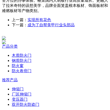
全方位的办事体验。鞭策国内人制板行业高质量成长。更融入
了拉米奇特的设想美学，品牌全面笼盖根本板材、饰面板材和
难燃板材等产物类别。
上一篇：
实现所有花色
下一篇：
成为了自帮美甲行业头部品
产品分类
木质防火门
钢质防火门
防火窗
防火卷帘门
推荐产品
伸缩门
厂区伸缩门
变压器门
双开防火防盗门