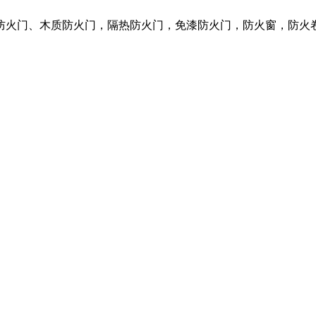
质防火门、木质防火门，隔热防火门，免漆防火门，防火窗，防