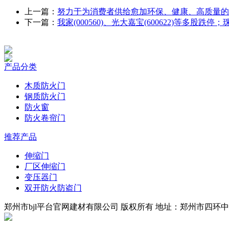
上一篇：
努力于为消费者供给愈加环保、健康、高质量的
下一篇：
我家(000560)、光大嘉宝(600622)等多股跌停
产品分类
木质防火门
钢质防火门
防火窗
防火卷帘门
推荐产品
伸缩门
厂区伸缩门
变压器门
双开防火防盗门
郑州市bjl平台官网建材有限公司 版权所有 地址：郑州市四环中段 