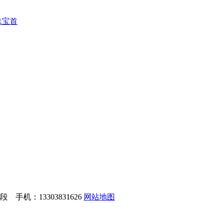
；珠宝首
手机：13303831626
网站地图