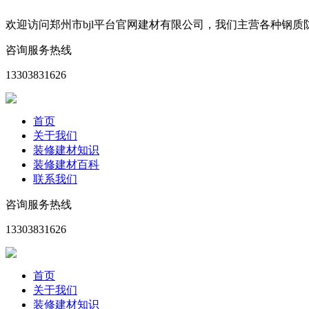
欢迎访问郑州市bjl平台官网建材有限公司，我们主营各种钢
咨询服务热线
13303831626
首页
关于我们
装修建材知识
装修建材百科
联系我们
咨询服务热线
13303831626
首页
关于我们
装修建材知识