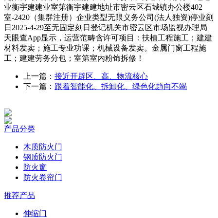
业衡宇建建业室第衡宇建建地址市密云区石城镇办公楼402
室-2420（集群注册）企业类型无限义务公司(法人独资)停业刻
日2025-4-29至无固定刻日登记机关市密云区市场监视办理局
天眼查App显示，运营范畴含许可项目：扶植工程施工；建建
材料发卖；施工专业功课；机械设备发卖。金属门窗工程施
工；建建劳务分包；室第室内粉饰拆修！
上一篇：
接近开辟区、高、物流核心
下一篇：
跟着智能化、拆卸化、绿色化趋向不竭
产品分类
木质防火门
钢质防火门
防火窗
防火卷帘门
推荐产品
伸缩门