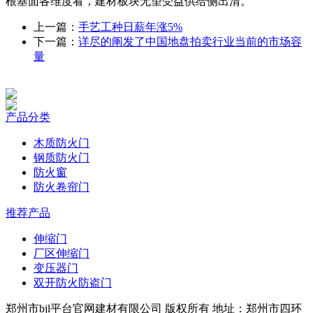
根基面各维度看，建材板块无望受益供给侧出清。
上一篇：
手艺工种日薪年涨5%
下一篇：
详尽的阐发了中国地盘拍卖行业当前的市场容
量
产品分类
木质防火门
钢质防火门
防火窗
防火卷帘门
推荐产品
伸缩门
厂区伸缩门
变压器门
双开防火防盗门
郑州市bjl平台官网建材有限公司 版权所有 地址：郑州市四环