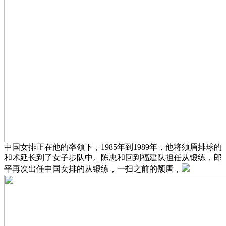
中国女排正在他的率领下，1985年到1989年，他将须眉排球的
和术延长到了女子步队中。陈忠和回到福建队担任从锻练，郎
平再次出任中国女排的从锻练，一扫之前的颓唐，