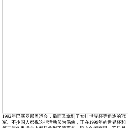
1992年巴塞罗那奥运会，后面又拿到了女排世界杯等角逐的冠
军。不少国人都视这些活动员为偶像，正在1999年的世界杯和