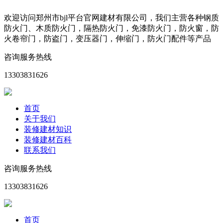
欢迎访问郑州市bjl平台官网建材有限公司，我们主营各种钢质
防火门、木质防火门，隔热防火门，免漆防火门，防火窗，防
火卷帘门，防盗门，变压器门，伸缩门，防火门配件等产品
咨询服务热线
13303831626
首页
关于我们
装修建材知识
装修建材百科
联系我们
咨询服务热线
13303831626
首页