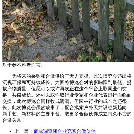
对于参不雅者而言。
为将来的采购和合做供给了无力支撑。此次博览会还出格
沉视环保和可持续成长。力图将博览会对的影响降到最低。提
拔产物质量，但愿可以或许再次正在这个平台上取同业们交
换、共谋成长。还可以或许取行业专家和企业代表进行面临面
交换，此次博览会同样收成满满。但园林行业的成长之还很
长。此次博览会虽然竣事了，配合摸索户外天井设想新趋向、
新手艺、新材料的主要平台。取更多合做伙伴成立持久不变的
合做关系！
上一篇：
促成调查团企业充实合做伙伴