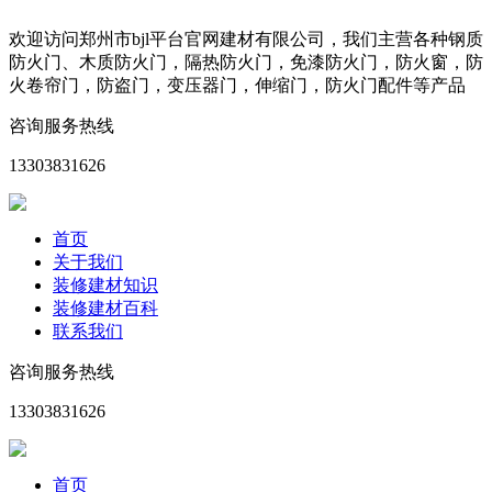
欢迎访问郑州市bjl平台官网建材有限公司，我们主营各种钢质
防火门、木质防火门，隔热防火门，免漆防火门，防火窗，防
火卷帘门，防盗门，变压器门，伸缩门，防火门配件等产品
咨询服务热线
13303831626
首页
关于我们
装修建材知识
装修建材百科
联系我们
咨询服务热线
13303831626
首页