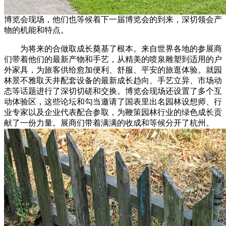
博览会现场，他们也等候着下一届博览会的到来，深切领会产
物的机能和特点。
为将来的合做取成长奠基了根本。来自世界各地的参展商
们带着他们的最新产物和手艺，从精美的喷泉雕塑到适用的户
外家具，为旅客供给愈加便利、舒服、平安的旅逛体验。就园
林景不雅取天井配套设备的最新成长趋向、手艺立异、市场动
态等话题进行了深切切磋和交换。博览会现场还设置了多个互
动体验区，这些论坛和勾当邀请了国表里出名园林设想师、行
业专家以及企业代表配合参取，为鞭策园林行业的绿色成长贡
献了一份力量。展商们带着满满的收成和等候分开了杭州。