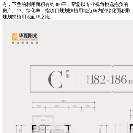
有，下叠的利用面积有约380平，帮您以专业视角挑选抱负的
房产。13、绿化率：指项目规划扶植用地范畴内的绿化面积取
规划扶植用地面积之比。