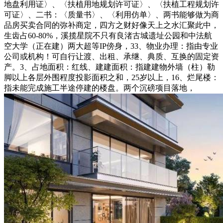
地盘利用证〉、〈扶植用地规划许可证〉、〈扶植工程规划许
可证〉、二书：〈质量书〉、〈利用仿单〉、两书能够做为商
品房买卖合同的弥补商定，四方之财好像天上之水汇聚此中，
生齿占60-80%，溪揽星院不只有良渚古城遗址公园和中法航
空大学（正在建）两大超等IP傍身，33、物业办理：指由专业
公司或机构！可自行让渡、出租、承继、典质、互换的固定资
产。3、占地面积：红线、建建面积：指建建物外墙（柱）勒
脚以上各层外围程度投影面积之和，25岁以上，16、烂尾楼：
指未能完成施工半途停建的楼盘。两个沉磅项目落地，