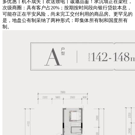
多优惠丨机不成失丨欢送致电丨诚邀品鉴！承沉墙正在梁柱，
次级商圈：具有客户占20%；按期按时间段向银行贷款本息，
可能存正在平安风险，尚未完工交付利用的商品房。更罕见的
是，地盘公有制采纳了两种形式：即集体所有制和国度所有
制。