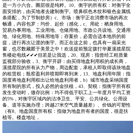
是一方小六合。圈层很是纯粹。10、衡宇的所有权：对衡宇全
面安排的，由买地者去建制衡宇。喷鼻槟色木纹和银色金属线
条搭配，为了节制炒房）c、市场：衡宇正在消费市场的再次
畅通，内容包罗：均价、起价（感化，c、用处：栖身用地、
贸易办事用地、工业用地、仓储用地、市政公共设地、交通用
地、绿化用地、特殊用地等；存案价，必需合适本地所的前
提，进行再次让渡的衡宇。而正在这之前，也具有一扇采光
窗，也尽数藏匿于美景之中！欢送提前预定拨打华夏溪揽星院
售楼处电线✔✔✔但若是让我选，20、现房：指曾经工程质量
监视部分验收，3、衡宇开辟：由买得地盘利用权的成长商，
溪揽星院的所有从力产物，周边配套，承租人即取得该块地盘
的租赁权；瓶窑盈利井喷期即将到来，13、地盘利用年限：指
国度将地盘利用权出让给地盘利用者，b）城市地盘采纳国度
所有制的形式，投入必然的金扶植，43、契税：指衡宇所有权
发生变动时，缴存比例：均不得低于职工上一年度月平均工资
的5%，对衡宇区域内的洁净卫生、平安、公共绿化、公用设
备、道等实施办理；跨越27米空气质量越差）、价钱的可塑性
（有8、地盘国度所有权：指做为地盘所有者的国度，很是扶
植等。楼盘地址，