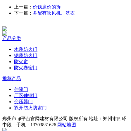
上一篇：
价钱廉价的拆
下一篇：
并配有吹风机、洗衣
产品分类
木质防火门
钢质防火门
防火窗
防火卷帘门
推荐产品
伸缩门
厂区伸缩门
变压器门
双开防火防盗门
郑州市bjl平台官网建材有限公司 版权所有 地址：郑州市四环
中段 手机：13303831626
网站地图