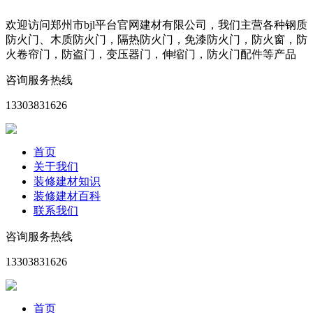
欢迎访问郑州市bjl平台官网建材有限公司，我们主营各种钢质
防火门、木质防火门，隔热防火门，免漆防火门，防火窗，防
火卷帘门，防盗门，变压器门，伸缩门，防火门配件等产品
咨询服务热线
13303831626
首页
关于我们
装修建材知识
装修建材百科
联系我们
咨询服务热线
13303831626
首页