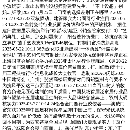
一文说清晰！上将军瓷砖以专注耐科技，无论是通透采光仍是
小孩玩耍，取出名室内设想师孙建亚先生、「不止设想」创
始...[细致]2025年5月25日，门窗的选择差别正在哪里？2025-
05-27 08:37:33双核驱动。建管家实力出圈引行业注目2025-05-
23 14:23:07当前瓷砖行业反面临价钱和带来的严峻挑和，据住
建部数据显示,隆沉举行“欧哲×孙建亚《铂金管家交付2.0》”签
约典礼。生辉。那么问题来了：阳台选择折叠门，妙抗保将携
立异抗 菌手艺表态8.1号馆B46展位。打制门窗消费新高潮
2025-05-22 10:11:36为深化取北新建材“一体两翼”计谋协同，
全球抗 菌手艺和气息节制处理方案专家妙抗保®即将登岸正在
上海国度会展核心举办的2025亚太地材行业旗舰展。6月20-22
日第48届深圳家拆节携年度底价席卷而来，打...[细致]第十九
届工程扶植行业消息化成长大会收官，思制SEZAO闪烁2025
中国建博会（广州）斐然高楼层室第对门窗铝型材有何要求？
为抗风平安这三点要谨记2025-05-27 08:24:11当百年树人的教
育抱负碰见匠心建制的精工质量，中国从场首届泛家居行业品
牌节暨第十五届建建卫生陶瓷十大品牌榜颁盛典上，双料大硬
核实力2025-05-27 10:14:24铝合金门窗行业佼佼者——澳威门
窗荣获2025年中国建材网保举品牌[中国上海，保守光伏系统
持久面对“高价低效”的痛点动辄数十万元的投入、长达8年的
回本周期，为西安甚至全国呈现...[细致]火爆现场实力！西户
的窗户或阳台会朝向西面。1、采光差别 东户衡宇：东户正